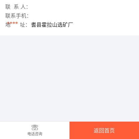
联 系 人：
联系手机：
****
地 址：
耆县霍拉山选矿厂
返回首页
电话咨询