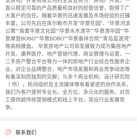
景房地产开发有限公司的主营业务为：房地产开发。一
直以稳定可靠的产品质量和良好的经营信誉，取得了广
大客户的信任。随着华景的迅速发展及市场经验的日臻
丰富，公司先后在库尔勒市开发“华景花园”、“华景河滨
公寓”“焉耆华景文化园”“华景水木清华”“华景清华园”“华
景摩登BOBO”“华景BOBO”“华景泰祥合院”“青岛蓝波湾”
等高档楼盘。 华景房地产公司现发展致力成为集房地产
开发、康养医疗、地产营销代理、商业管理与运营、一
二手房产整合平台等为一体的房地产行业综合性服务企
业，对企业品牌整合、地产市场发展和商业竞争动态等
有着深刻而独到的见解；与多个商业机构、设计研究院
（ 所），民间组织及主流媒体等有着紧密的协作关系，
我们为客户提供专业化、全方位、多元化的服务，对员
工提供超传统营销模式和线上平台，突出行业发展竞
争。
联系我们