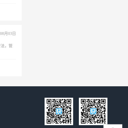
妈、全职
08月03日
守法，管