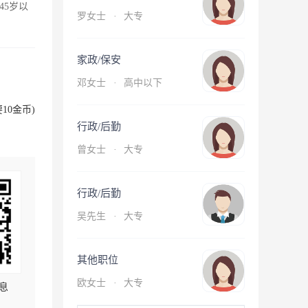
45岁以
罗女士
·
大专
家政/保安
邓女士
·
高中以下
10金币)
行政/后勤
曾女士
·
大专
行政/后勤
吴先生
·
大专
其他职位
欧女士
·
大专
息