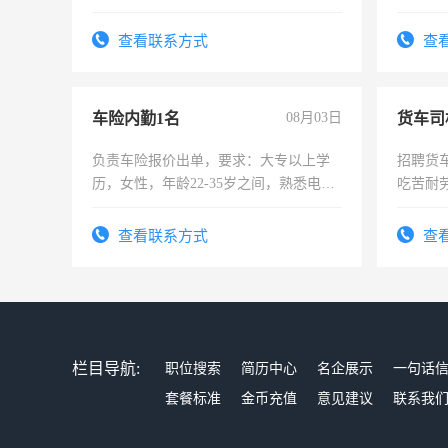
作。包吃住，每月有公休，工资3500-
好。薪资
4500。
宿，免
查看联系方式
查
25号准
车险内勤1名
08月03日
货车司
负责车险报价出单，要求：大专以上学
招聘货
历，女性，年龄22-35岁之间，熟悉电脑
吃苦耐劳
操作，工作态度认真，具有团队精神，
试用期1-3个月，转正后交纳五险，
查看联系方式
查
栏目导航:
职位搜索
简历中心
名企展示
一句话
套餐标准
金币充值
意见建议
联系我