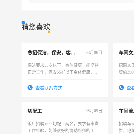
猜您喜欢
急招保洁，保安，客服，工程
08月06日
车间女
保洁要求55岁以下，身体健康，能坚持
招聘18
正常工作，保安55岁以下身体健康，有
资约35
责任心形象端庄，遵纪守法，无犯罪记
险，有
录，客服要求45岁以下高中以上文化，
查看联系方式
查
懂电脑工作认真，性格开朗有良好沟通
能力，工程，懂水电维修。
切配工
08月05日
车间流
饭店招聘专业切配工两名，要求有丰富
招聘车间
工作经验，能够很好的协助厨师的工
岁，电