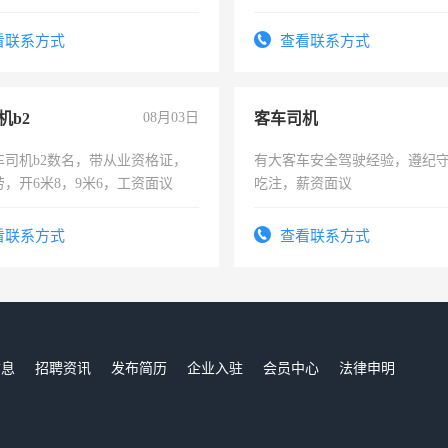
：4500-7000元，标准八人间住
时间灵活，不需坐班，适合宝
费发放劳保用品，两班倒，每月
太太等。
看联系方式
查看联系方式
时发放工资，工作时间10小时
机b2
08月03日
客车司机
车司机b2数名，带从业资格证，
有大客车安全驾驶经验，遵纪
，开6米8，9米6，工资面议
吃注，薪资面议
看联系方式
查看联系方式
信息
招聘资讯
发布简历
企业入驻
会员中心
法律申明
们