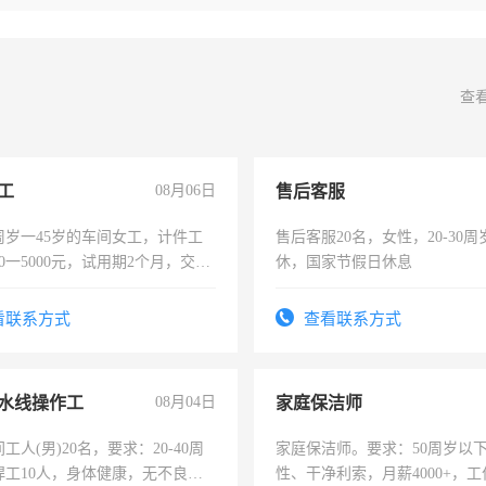
查
工
08月06日
售后客服
周岁一45岁的车间女工，计件工
售后客服20名，女性，20-30
00一5000元，试用期2个月，交五
休，国家节假日休息
年薪假，年底福利
看联系方式
查看联系方式
水线操作工
08月04日
家庭保洁师
工人(男)20名，要求：20-40周
家庭保洁师。要求：50周岁以
焊工10人，身体健康，无不良嗜
性、干净利索，月薪4000+，